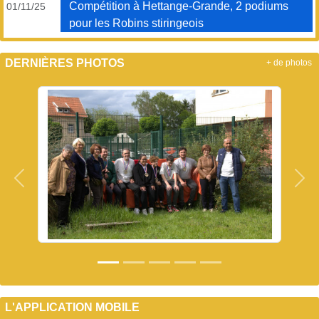
Compétition à Hettange-Grande, 2 podiums
01/11/25
pour les Robins stiringeois
DERNIÈRES PHOTOS
+ de photos
Précedent
Sui
L'APPLICATION MOBILE