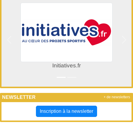
Précedent
Suiv
Initiatives.fr
NEWSLETTER
+ de newsletters
Inscription à la newsletter