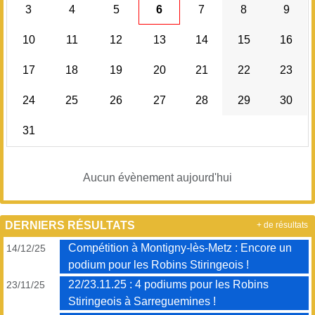
3
4
5
6
7
8
9
10
11
12
13
14
15
16
17
18
19
20
21
22
23
24
25
26
27
28
29
30
31
Aucun évènement aujourd'hui
DERNIERS RÉSULTATS
+ de résultats
Compétition à Montigny-lès-Metz : Encore un
14/12/25
podium pour les Robins Stiringeois !
22/23.11.25 : 4 podiums pour les Robins
23/11/25
Stiringeois à Sarreguemines !